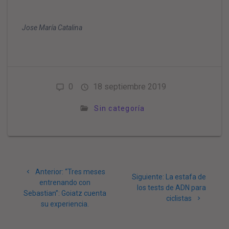
Jose María Catalina
0
18 septiembre 2019
Sin categoría
Navegación
Post
Anterior:
“Tres meses
Siguiente
de
Siguiente:
La estafa de
anterior:
entrenando con
post:
los tests de ADN para
Sebastian”: Goiatz cuenta
entradas
ciclistas
su experiencia.