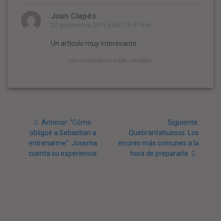
Juan Clapés
22 septiembre 2019 a las 2 h 47 min
Un artículo muy interesante.
Los comentarios están cerrados.
Navegación
Post
Siguie
Anterior:
“Cómo
Siguiente:
de
anterior:
post:
obligué a Sebastian a
Quebrantahuesos: Los
entrenarme”: Josema
errores más comunes a la
entradas
cuenta su experiencia
hora de prepararla