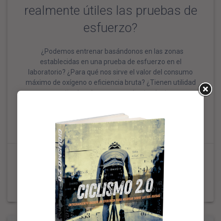
realmente útiles las pruebas de
esfuerzo?
¿Podemos entrenar basándonos en las zonas
establecidas en una prueba de esfuerzo en el
laboratorio? ¿Para qué nos sirve el valor del consumo
máximo de oxígeno o eficiencia bruta? ¿Tienen utilidad
preventiva los chequeos mediante electro y
ecocardiograma? En mi nueva charla con la doctora Anna
Carceller debatimos éstas y otras tantas cuestiones
relacionadas …
0
14 mayo 2023
Leer más