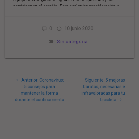
0
10 junio 2020
Sin categoría
Navegación
Post
Siguiente
Anterior:
Coronavirus:
Siguiente:
5 mejoras
de
anterior:
post:
5 consejos para
baratas, necesarias e
mantener la forma
infravaloradas para tu
entradas
durante el confinamiento
bicicleta