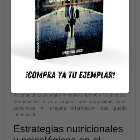
contar con una muestra suficientemente grande para
que sea relevante desde el punto de vista científico.
Cuanto mayor la muestra, mayor la calidad de las
conclusiones sonsacadas del análisis y mayor posibilidad
de ayudar al colectivo ciclista en general con la
información de la que dispongamos.Por estas razones
pido de nuevo la colaboración de todo aquel que cumpla
los requisitos para participar en el estudio:
Tener entre 18 y 65 años
Usar potenciómetro
Haber realizado una prueba de esfuerzo en
laboratorio en los últimos 5 años
Rellenar el cuestionario le costará tan sólo 10 minutos,
tampoco se le va a requerir que proporcione datos
personales ni ninguna información que pueda
identificarle.