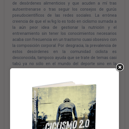
de desórdenes alimenticios y que acuden a mí tras
autoentrenarse o tras seguir los consejos de gurús
pseudocientíficos de las redes sociales. La errónea
creencia de que el w/kg lo es todo en ciclismo sumada a
la aún peor idea de gestionar la nutrición y el
entrenamiento sin tener los conocimientos necesarios
acaba con frecuencia en un trastorno cuasi obsesivo con
la composición corporal. Por desgracia, la prevalencia de
estos desórdenes en la comunidad ciclista es
desconocida, tampoco ayuda que se trate de temas casi
tabú ya no sólo en el mundo del deporte sino en la
sociedad general. Para poder comprender mejor qué
ocurre con estos ciclistas y poder ayudarles necesitamos
poder responder primero a una serie de preguntas: ¿es
más frecuente la presencia de estos desórdenes en
cicloturistas, corredores máster o profesionales? ¿Se
diferencia la prevalencia de la de otros deportes o de
individuos sedentarios? ¿aumenta la preocupación por la
composición corporal con el nivel del ciclista? ¿quién está
más expuesto a padecer este tipo de trastornos?
Para responder a todas estas preguntas necesitamos