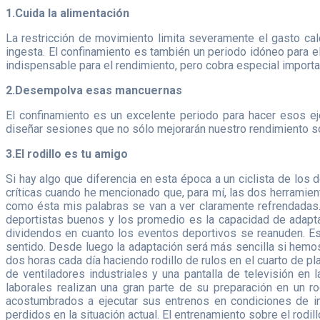
1.Cuida la alimentación
La restricción de movimiento limita severamente el gasto ca
ingesta. El confinamiento es también un periodo idóneo para e
indispensable para el rendimiento, pero cobra especial import
2.Desempolva esas mancuernas
El confinamiento es un excelente periodo para hacer esos 
diseñar sesiones que no sólo mejorarán nuestro rendimiento sob
3.El rodillo es tu amigo
Si hay algo que diferencia en esta época a un ciclista de los
críticas cuando he mencionado que, para mí, las dos herramien
como ésta mis palabras se van a ver claramente refrendadas.
deportistas buenos y los promedio es la capacidad de adaptac
dividendos en cuanto los eventos deportivos se reanuden. E
sentido. Desde luego la adaptación será más sencilla si hemo
dos horas cada día haciendo rodillo de rulos en el cuarto de pl
de ventiladores industriales y una pantalla de televisión e
laborales realizan una gran parte de su preparación en un ro
acostumbrados a ejecutar sus entrenos en condiciones de in
perdidos en la situación actual. El entrenamiento sobre el rodi