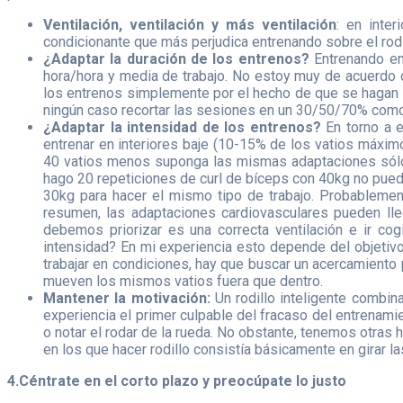
Ventilación, ventilación y más ventilación
: en inte
condicionante que más perjudica entrenando sobre el rodi
¿Adaptar la duración de los entrenos?
Entrenando en 
hora/hora y media de trabajo. No estoy muy de acuerdo 
los entrenos simplemente por el hecho de que se hagan 
ningún caso recortar las sesiones en un 30/50/70% como 
¿Adaptar la intensidad de los entrenos?
En torno a e
entrenar en interiores baje (10-15% de los vatios máxi
40 vatios menos suponga las mismas adaptaciones sólo 
hago 20 repeticiones de curl de bíceps con 40kg no pued
30kg para hacer el mismo tipo de trabajo. Probablemen
resumen, las adaptaciones cardiovasculares pueden lleg
debemos priorizar es una correcta ventilación e ir c
intensidad? En mi experiencia esto depende del objetivo
trabajar en condiciones, hay que buscar un acercamiento 
mueven los mismos vatios fuera que dentro.
Mantener la motivación:
Un rodillo inteligente combi
experiencia el primer culpable del fracaso del entrenamie
o notar el rodar de la rueda. No obstante, tenemos otra
en los que hacer rodillo consistía básicamente en girar 
4.Céntrate en el corto plazo y preocúpate lo justo