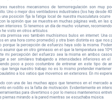
riores nuestros mecanismos de termorregulación son muy poco
llo. Uno o mejor dos ventiladores industriales (los hay desde 40
una posición fija la fatiga local de nuestra musculatura ocurr
con la opinión que se muestra en muchas páginas web, en las 
en interiores. Si tenemos un día de mucho volumen, recomiendo
he visto en otros artículos.
sta premisa veo también muchísimos bulos en internet. Una co
mos en una hora como promedio) y otra bien distinta es que nos
porque la percepción de esfuerzo haya sido la misma. Podemos
o asumir que en otro gimnasio en el que la temperatura sea 10º
te mi percepción del esfuerzo sea la misma en ambos casos, p
ar a ser similares trabajando a intensidades inferiores en el
ogiendo poco a poco costumbre de entrenar en este tipo de 
 que tenga nuestro trabajo: no es lo mismo pretender mantener 
paulatino a los vatios que movemos en exteriores. En mi experien
nado con una de las muchas apps que tenemos en el mercado am
nto en rodillo es la falta de motivación. Evidentemente en interi
s herramientas para divertirnos o por lo menos mantenernos entr
las piernas mirando a la pared mientras se escuchaba música.