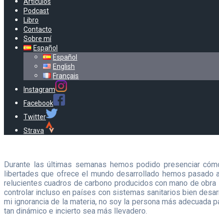
Artículos
Podcast
Libro
Contacto
Sobre mí
Español
Español
English
Français
Instagram
Facebook
Twitter
Strava
Durante las últimas semanas hemos podido presenciar cómo
libertades que ofrece el mundo desarrollado hemos pasado a 
relucientes cuadros de carbono producidos con mano de obra se
controlar incluso en países con sistemas sanitarios bien desar
mi ignorancia de la materia, no soy la persona más adecuada pa
tan dinámico e incierto sea más llevadero.