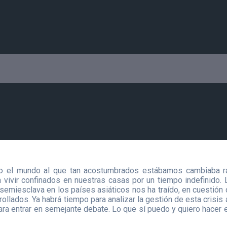
 el mundo al que tan acostumbrados estábamos cambiaba rad
vivir confinados en nuestras casas por un tiempo indefinido. 
miesclava en los países asiáticos nos ha traído, en cuestión d
rollados. Ya habrá tiempo para analizar la gestión de esta crisi
ra entrar en semejante debate. Lo que sí puedo y quiero hacer e