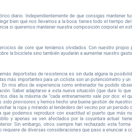
lórico diario. Independientemente de que consigas mantener tu
legir bien qué nos llevamos a la boca: tienes todo el tiempo de
ancia si queremos mantener nuestra composición corporal en esta
ejercicios de core que teníamos olvidados. Con nuestro propi
re la bicicleta sino también ayudarán a aumentar nuestro gasto 
 demás deportistas de resistencia es sin duda alguna la posibi
tas más importantes para un ciclista son un potenciómetro y un 
 En mis años de experiencia como entrenador he podido observ
ión. Saber adaptarse a esta nueva situación (que dure lo que 
stos días la máxima de “cada entrenamiento vale por dos: el q
s sido previsores y hemos hecho una buena gestión de nuestros 
anchar la ropa y mirando al tendedero del vecino por un periodo de
n la que podemos reproducir con exactitud el puerto que más no
dillo y apenas se ven afectados por la coyuntura actual: tien
terior. Sin embargo, otros siempre han rechazado esta forma 
llo requiere de diversas consideraciones que paso a enunciar a co