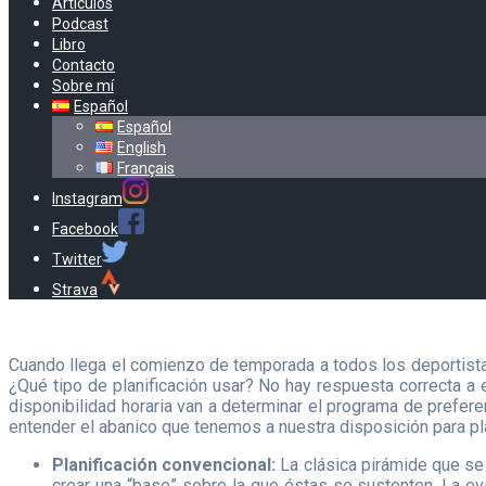
Artículos
Podcast
Libro
Contacto
Sobre mí
Español
Español
English
Français
Instagram
Facebook
Twitter
Strava
Cuando llega el comienzo de temporada a todos los deportistas
¿Qué tipo de planificación usar? No hay respuesta correcta a 
disponibilidad horaria van a determinar el programa de preferen
entender el abanico que tenemos a nuestra disposición para pl
Planificación convencional:
La clásica pirámide que se
crear una “base” sobre la que éstas se sustenten. La ev