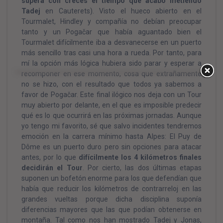
supera con creces el tiempo que acabó metiendo
Tadej
en Cauterets). Visto el hueco abierto en el
Tourmalet, Hindley y compañía no debían preocupar
tanto y un Pogačar que había aguantado bien el
Tourmalet difícilmente iba a desvanecerse en un puerto
más sencillo tras casi una hora a rueda. Por tanto, para
mí la opción más lógica hubiera sido parar y esperar a
recomponer en ese momento, cosa que extrañamente
no se hizo, con el resultado que todos ya sabemos a
favor de Pogačar. Este final ilógico nos deja con un Tour
muy abierto por delante, en el que es imposible predecir
qué es lo que ocurrirá en las próximas jornadas. Aunque
yo tengo mi favorito, sé que salvo incidentes tendremos
emoción en la carrera mínimo hasta Alpes: El Puy de
Dôme es un puerto duro pero sin opciones para atacar
antes, por lo que
difícilmente los 4 kilómetros finales
decidirán el Tour
. Por cierto, las dos últimas etapas
suponen un bofetón enorme para los que defendían que
había que reducir los kilómetros de contrarreloj en las
grandes vueltas porque dicha disciplina suponía
diferencias mayores que las que podían obtenerse en
montaña. Tal como nos han mostrado Tadej y Jonas,