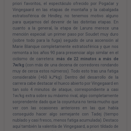
priori favoritos, el espectáculo ofrecido por Pogačar y
Vingegaard en las etapas de montaña y la cabalgada
estratosférica de Hindley, no tenemos motivo alguno
para quejarnos del devenir de las distintas etapas. En
cuanto a la general, la etapa de Laruns merece una
mención especial: un primer paso por Soudet muy duro
(sobre todo para la fuga) seguido de una ascensión al
Marie Blanque completamente estratosférica y que nos
remonta a los años 90 para presenciar algo similar en el
ciclismo de carretera:
más de 22 minutos a más de
7w/kg
(con más de una decena de corredores rondando
muy de cerca estos números). Todo esto tras una fatiga
considerable (+60 kJ*kg). Dentro del desarrollo de la
carrera cabe destacar el hueco abierto por Vingegaard en
tan solo 4 minutos de ataque, correspondiente a casi
1w/kg extra sobre su máximo rival, algo completamente
sorprendente dado que la coyuntura no tenía mucho que
ver con las ocasiones anteriores en las que había
conseguido hacer algo semejante con Tadej (tiempo
nublado y casi fresco, menos fatiga acumulada). Destaco
aquí también la valentía de Vingegaard, a priori tildado de