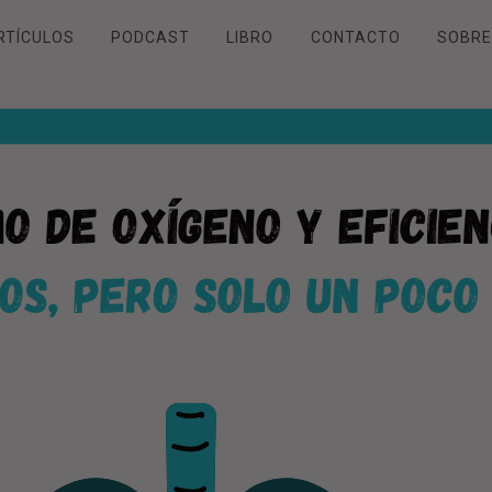
RTÍCULOS
PODCAST
LIBRO
CONTACTO
SOBRE