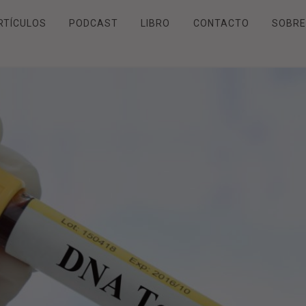
RTÍCULOS
PODCAST
LIBRO
CONTACTO
SOBRE